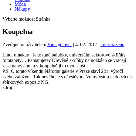
Móda
Nákupy
Vyberte možnost Stránka
Koupelna
Zveřejněno uživatelem
Vintagelover
|
4. 02. 2017
|
_nezařazeno
|
Lino, umakart, lakované palubky, univerzální sektorové skříňky,
fototapety… Pamatujete? Dřevěné skříňky na nožkách se vracejí
zase na výsluní a v koupelně ji to moc sluší.
P.S. O tomto víkendu Národní galerie v Praze slaví 221. výročí
svého založení. Tak neváhejte s návštěvou. Volný vstup je do všech
sbírkových expozic NG.
zdroj