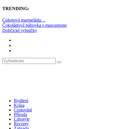
TRENDING:
Cuketová marmeláda…
Čokoládová bábovka s mascarpone
Dobčické rybníčky
Bydlení
Krása
Cestování
Příroda
Lifestyle
Recepty
Zahrada