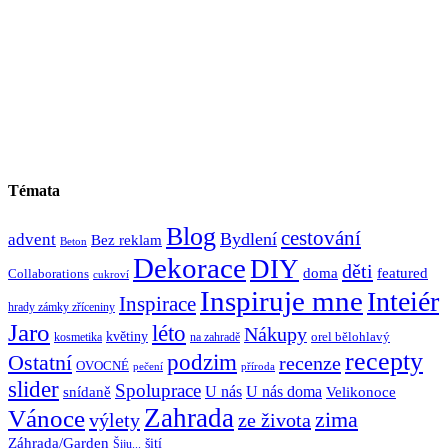
Témata
Blog
cestování
Bydlení
advent
Bez reklam
Beton
Dekorace
DIY
děti
doma
featured
Collaborations
cukroví
Inspiruje mne
Inteiér
Inspirace
hrady zámky zříceniny
Jaro
léto
Nákupy
květiny
orel bělohlavý
kosmetika
na zahradě
recepty
Ostatní
podzim
recenze
OVOCNÉ
pečení
příroda
slider
Spoluprace
U nás
U nás doma
snídaně
Velikonoce
Zahrada
Vánoce
zima
výlety
ze života
Záhrada/Garden
šití
Šiju...