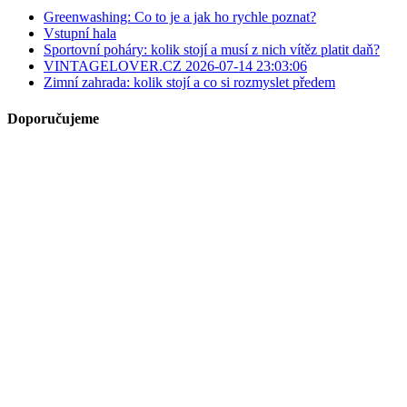
Greenwashing: Co to je a jak ho rychle poznat?
Vstupní hala
Sportovní poháry: kolik stojí a musí z nich vítěz platit daň?
VINTAGELOVER.CZ 2026-07-14 23:03:06
Zimní zahrada: kolik stojí a co si rozmyslet předem
Doporučujeme