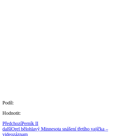
Podíl:
Hodnotit:
Předchozí
Perník II
další
Orel bělohlavý Minnesota snášení třetího vajíčka –
videozáznam