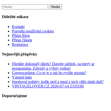
Vyhledávání
Důležité odkazy
Kontakt
Pravidla používání cookies
Přidat Blog
Přidat článek
Registrace
Nejnovější příspěvky
Hledáte dokonalý dárek? Darujte zážitek, na který se
nezapomíná. Zájezdy a výlety vedou!
Greenwashing: Co to je a jak ho rychle poznat?
Vstupní hala
Sportovní poháry: kolik stojí a musí z nich vítěz platit daň?
VINTAGELOVER.CZ 2026-07-14 23:03:06
Doporučujeme