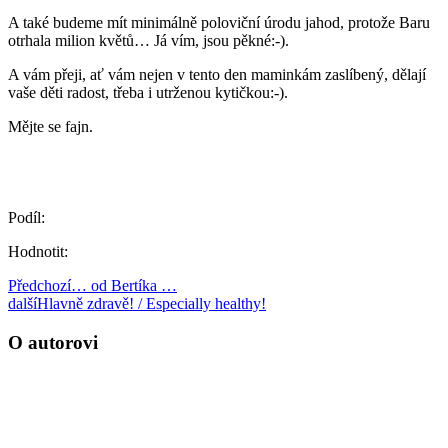
A také budeme mít minimálně poloviční úrodu jahod, protože Baru
otrhala milion květů… Já vím, jsou pěkné:-).
A vám přeji, ať vám nejen v tento den maminkám zaslíbený, dělají
vaše děti radost, třeba i utrženou kytičkou:-).
Mějte se fajn.
Podíl:
Hodnotit:
Předchozí
… od Bertíka …
další
Hlavně zdravě! / Especially healthy!
O autorovi