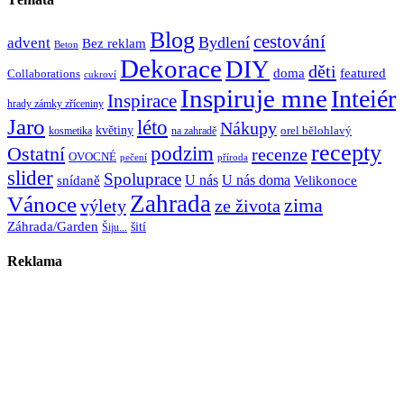
Blog
cestování
Bydlení
advent
Bez reklam
Beton
Dekorace
DIY
děti
doma
featured
Collaborations
cukroví
Inspiruje mne
Inteiér
Inspirace
hrady zámky zříceniny
Jaro
léto
Nákupy
květiny
orel bělohlavý
kosmetika
na zahradě
recepty
Ostatní
podzim
recenze
OVOCNÉ
pečení
příroda
slider
Spoluprace
U nás
U nás doma
snídaně
Velikonoce
Zahrada
Vánoce
zima
výlety
ze života
Záhrada/Garden
šití
Šiju...
Reklama