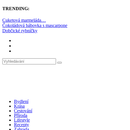
TRENDING:
Cuketová marmeláda…
Čokoládová bábovka s mascarpone
Dobčické rybníčky
Bydlení
Krása
Cestování
Příroda
Lifestyle
Recepty
Zahrada