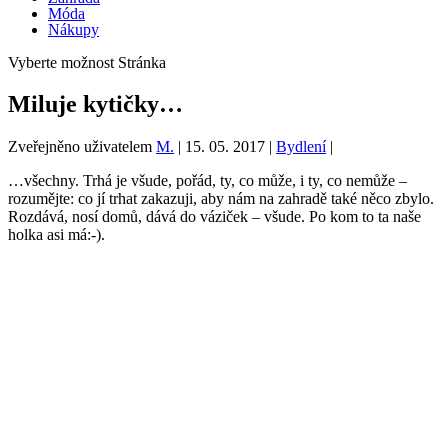
Móda
Nákupy
Vyberte možnost Stránka
Miluje kytičky…
Zveřejněno uživatelem
M.
|
15. 05. 2017
|
Bydlení
|
…všechny. Trhá je všude, pořád, ty, co může, i ty, co nemůže –
rozumějte: co jí trhat zakazuji, aby nám na zahradě také něco zbylo.
Rozdává, nosí domů, dává do váziček – všude. Po kom to ta naše
holka asi má:-).