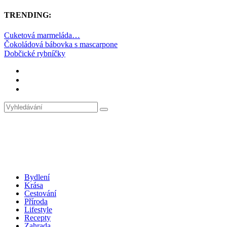
TRENDING:
Cuketová marmeláda…
Čokoládová bábovka s mascarpone
Dobčické rybníčky
Bydlení
Krása
Cestování
Příroda
Lifestyle
Recepty
Zahrada