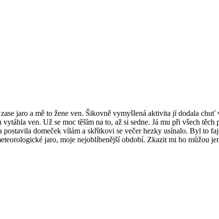
je zase jaro a mě to žene ven. Šikovně vymyšlená aktivita jí dodala chuť
 vytáhla ven. Už se moc těším na to, až si sedne. Já mu při všech těch
 postavila domeček vílám a skřítkovi se večer hezky usínalo. Byl to fa
eteorologické jaro, moje nejoblíbenější období. Zkazit mi ho můžou jen 