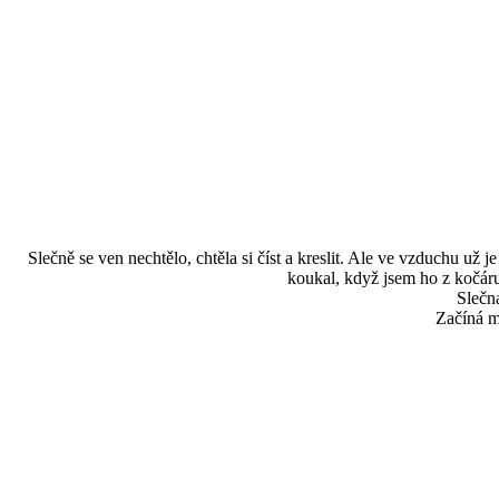
Slečně se ven nechtělo, chtěla si číst a kreslit. Ale ve vzduchu už 
koukal, když jsem ho z kočáru
Slečna
Začíná m