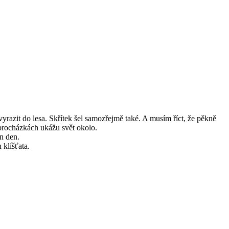
 vyrazit do lesa. Skřítek šel samozřejmě také. A musím říct, že pěkně
 procházkách ukážu svět okolo.
jn den.
klíšťata.