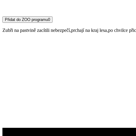
Přidat do ZOO programu
0
Zubři na pastvině zacítili nebezpečí,prchají na kraj lesa,po chvilce př