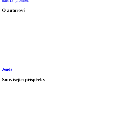
další
13. prosinec
O autorovi
Jenda
Související příspěvky