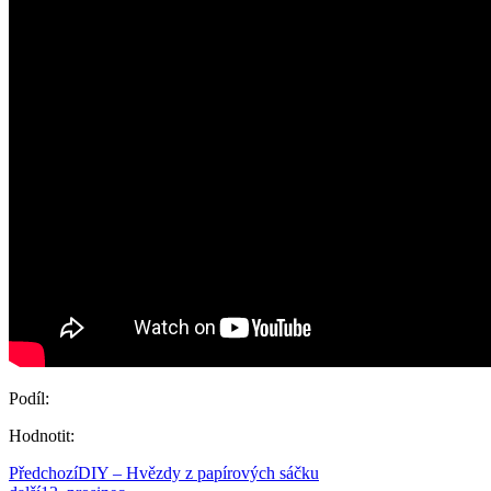
Podíl:
Hodnotit:
Předchozí
DIY – Hvězdy z papírových sáčku