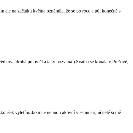
ám ale na začátku května oznámila, že se po roce a půl konečně s
o svědkova druhá polovička taky pozvaná.) Svatba se konala v Prešově,
koušek vyletím. Jakmile nebudu aktivní v semináři, učitelé si mě