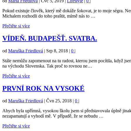
od
Maria Friedlová
|
Čvc 5, 2019
|
Lifestyle
|
0
|
Pokud existuje člověk, který mě dokáže šokovat, je to moje ségra. Nem
Michalem rozhodli do toho praštit, mírně nás to …
Přečtěte si více
VÍDEŇ. BUDAPEŠŤ. SVATBA.
od
Maruška Friedlová
|
Srp 8, 2018
|
0
|
Stále nemůžu zapomenout na tu radost, kterou jsem pocítila, když jsem
na východu Slovenska. Tak proč to rovnou ne…
Přečtěte si více
PRVNÍ ROK NA VYSOKÉ
od
Maruška Friedlová
|
Čvn 25, 2018
|
0
|
Abych byla upřímná, vysokou školu jsem si představovala úplně jinak.
nezapamatují a vyhodí mě. V případě, že se nebudu …
Přečtěte si více