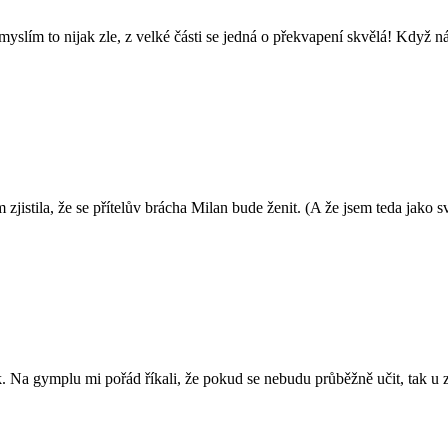
yslím to nijak zle, z velké části se jedná o překvapení skvělá! Když n
 zjistila, že se přítelův brácha Milan bude ženit. (A že jsem teda jak
 Na gymplu mi pořád říkali, že pokud se nebudu průběžně učit, tak u z