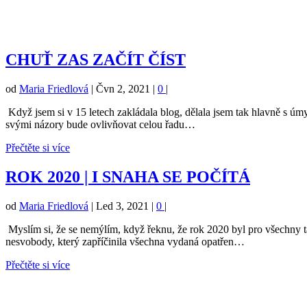
CHUŤ ZAS ZAČÍT ČÍST
od
Maria Friedlová
|
Čvn 2, 2021
|
0
|
Když jsem si v 15 letech zakládala blog, dělala jsem tak hlavně s úmy
svými názory bude ovlivňovat celou řadu…
Přečtěte si více
ROK 2020 | I SNAHA SE POČÍTÁ
od
Maria Friedlová
|
Led 3, 2021
|
0
|
Myslím si, že se nemýlím, když řeknu, že rok 2020 byl pro všechny t
nesvobody, který zapříčinila všechna vydaná opatřen…
Přečtěte si více