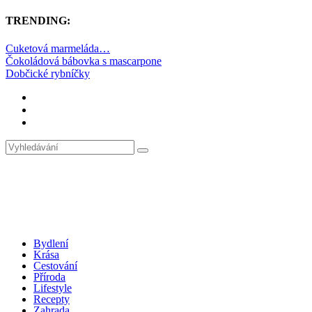
TRENDING:
Cuketová marmeláda…
Čokoládová bábovka s mascarpone
Dobčické rybníčky
Bydlení
Krása
Cestování
Příroda
Lifestyle
Recepty
Zahrada