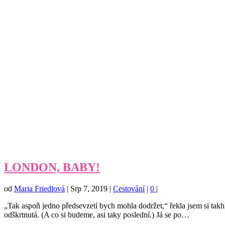
LONDON, BABY!
od
Maria Friedlová
|
Srp 7, 2019
|
Cestování
|
0
|
„Tak aspoň jedno předsevzetí bych mohla dodržet,“ řekla jsem si tak
odškrtnutá. (A co si budeme, asi taky poslední.) Já se po…