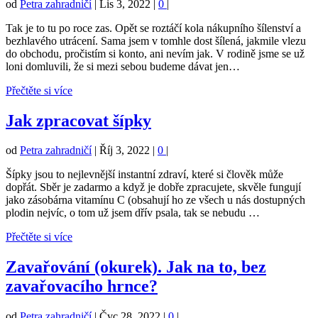
od
Petra zahradničí
|
Lis 3, 2022
|
0
|
Tak je to tu po roce zas. Opět se roztáčí kola nákupního šílenství a
bezhlavého utrácení. Sama jsem v tomhle dost šílená, jakmile vlezu
do obchodu, pročistím si konto, ani nevím jak. V rodině jsme se už
loni domluvili, že si mezi sebou budeme dávat jen…
Přečtěte si více
Jak zpracovat šípky
od
Petra zahradničí
|
Říj 3, 2022
|
0
|
Šípky jsou to nejlevnější instantní zdraví, které si člověk může
dopřát. Sběr je zadarmo a když je dobře zpracujete, skvěle fungují
jako zásobárna vitamínu C (obsahují ho ze všech u nás dostupných
plodin nejvíc, o tom už jsem dřív psala, tak se nebudu …
Přečtěte si více
Zavařování (okurek). Jak na to, bez
zavařovacího hrnce?
od
Petra zahradničí
|
Čvc 28, 2022
|
0
|