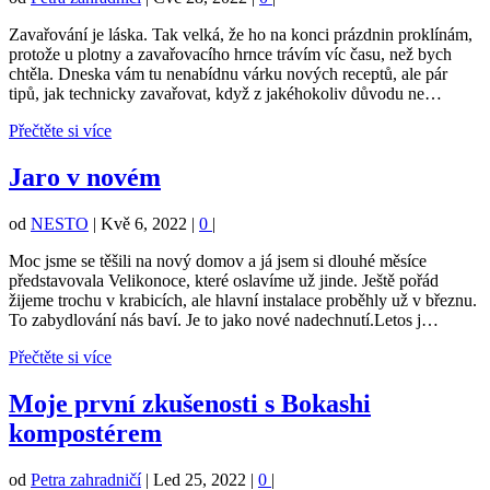
Zavařování je láska. Tak velká, že ho na konci prázdnin proklínám,
protože u plotny a zavařovacího hrnce trávím víc času, než bych
chtěla. Dneska vám tu nenabídnu várku nových receptů, ale pár
tipů, jak technicky zavařovat, když z jakéhokoliv důvodu ne…
Přečtěte si více
Jaro v novém
od
NESTO
|
Kvě 6, 2022
|
0
|
Moc jsme se těšili na nový domov a já jsem si dlouhé měsíce
představovala Velikonoce, které oslavíme už jinde. Ještě pořád
žijeme trochu v krabicích, ale hlavní instalace proběhly už v březnu.
To zabydlování nás baví. Je to jako nové nadechnutí.Letos j…
Přečtěte si více
Moje první zkušenosti s Bokashi
kompostérem
od
Petra zahradničí
|
Led 25, 2022
|
0
|