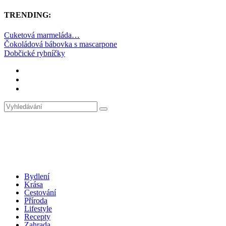
TRENDING:
Cuketová marmeláda…
Čokoládová bábovka s mascarpone
Dobčické rybníčky
Bydlení
Krása
Cestování
Příroda
Lifestyle
Recepty
Zahrada