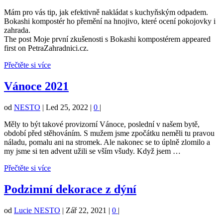
Mám pro vás tip, jak efektivně nakládat s kuchyňským odpadem.
Bokashi kompostér ho přemění na hnojivo, které ocení pokojovky i
zahrada.
The post Moje první zkušenosti s Bokashi kompostérem appeared
first on PetraZahradnici.cz.
Přečtěte si více
Vánoce 2021
od
NESTO
|
Led 25, 2022
|
0
|
Měly to být takové provizorní Vánoce, poslední v našem bytě,
období před stěhováním. S mužem jsme zpočátku neměli tu pravou
náladu, pomalu ani na stromek. Ale nakonec se to úplně zlomilo a
my jsme si ten advent užili se vším všudy. Když jsem …
Přečtěte si více
Podzimní dekorace z dýní
od
Lucie NESTO
|
Zář 22, 2021
|
0
|