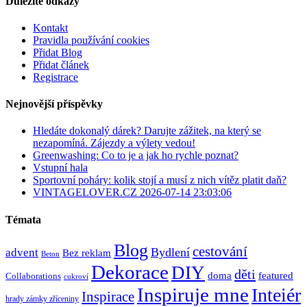
Důležité odkazy
Kontakt
Pravidla používání cookies
Přidat Blog
Přidat článek
Registrace
Nejnovější příspěvky
Hledáte dokonalý dárek? Darujte zážitek, na který se
nezapomíná. Zájezdy a výlety vedou!
Greenwashing: Co to je a jak ho rychle poznat?
Vstupní hala
Sportovní poháry: kolik stojí a musí z nich vítěz platit daň?
VINTAGELOVER.CZ 2026-07-14 23:03:06
Témata
Blog
cestování
Bydlení
advent
Bez reklam
Beton
Dekorace
DIY
děti
doma
featured
Collaborations
cukroví
Inspiruje mne
Inteiér
Inspirace
hrady zámky zříceniny