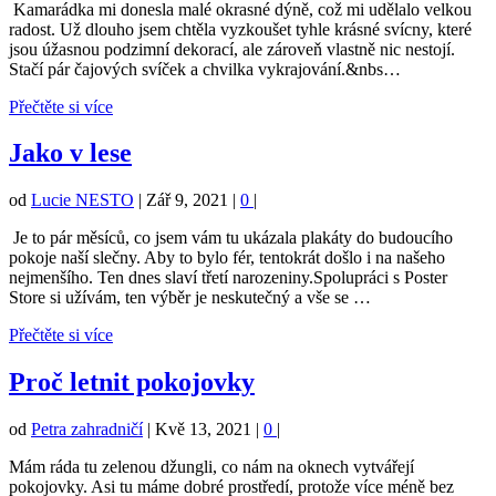
Kamarádka mi donesla malé okrasné dýně, což mi udělalo velkou
radost. Už dlouho jsem chtěla vyzkoušet tyhle krásné svícny, které
jsou úžasnou podzimní dekorací, ale zároveň vlastně nic nestojí.
Stačí pár čajových svíček a chvilka vykrajování.&nbs…
Přečtěte si více
Jako v lese
od
Lucie NESTO
|
Zář 9, 2021
|
0
|
Je to pár měsíců, co jsem vám tu ukázala plakáty do budoucího
pokoje naší slečny. Aby to bylo fér, tentokrát došlo i na našeho
nejmenšího. Ten dnes slaví třetí narozeniny.Spolupráci s Poster
Store si užívám, ten výběr je neskutečný a vše se …
Přečtěte si více
Proč letnit pokojovky
od
Petra zahradničí
|
Kvě 13, 2021
|
0
|
Mám ráda tu zelenou džungli, co nám na oknech vytvářejí
pokojovky. Asi tu máme dobré prostředí, protože více méně bez