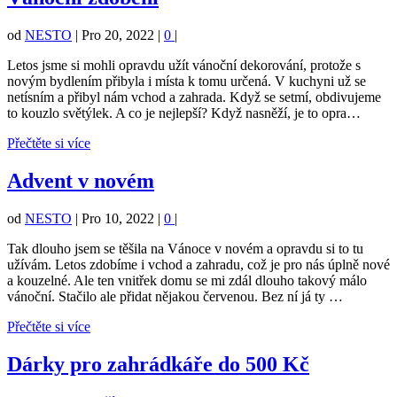
od
NESTO
|
Pro 20, 2022
|
0
|
Letos jsme si mohli opravdu užít vánoční dekorování, protože s
novým bydlením přibyla i místa k tomu určená. V kuchyni už se
netísním a přibyl nám vchod a zahrada. Když se setmí, obdivujeme
to kouzlo světýlek. A co je nejlepší? Když nasněží, je to opra…
Přečtěte si více
Advent v novém
od
NESTO
|
Pro 10, 2022
|
0
|
Tak dlouho jsem se těšila na Vánoce v novém a opravdu si to tu
užívám. Letos zdobíme i vchod a zahradu, což je pro nás úplně nové
a kouzelné. Ale ten vnitřek domu se mi zdál dlouho takový málo
vánoční. Stačilo ale přidat nějakou červenou. Bez ní já ty …
Přečtěte si více
Dárky pro zahrádkáře do 500 Kč