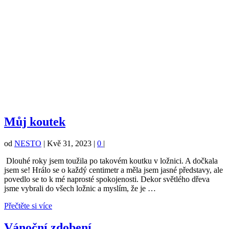
Můj koutek
od
NESTO
|
Kvě 31, 2023
|
0
|
Dlouhé roky jsem toužila po takovém koutku v ložnici. A dočkala
jsem se! Hrálo se o každý centimetr a měla jsem jasné představy, ale
povedlo se to k mé naprosté spokojenosti. Dekor světlého dřeva
jsme vybrali do všech ložnic a myslím, že je …
Přečtěte si více
Vánoční zdobení