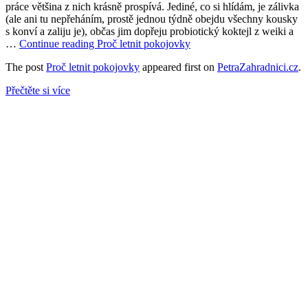
práce většina z nich krásně prospívá. Jediné, co si hlídám, je zálivka
(ale ani tu nepřeháním, prostě jednou týdně obejdu všechny kousky
s konví a zaliju je), občas jim dopřeju probiotický koktejl z weiki a
…
Continue reading
Proč letnit pokojovky
The post
Proč letnit pokojovky
appeared first on
PetraZahradnici.cz
.
Přečtěte si více