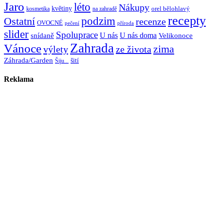
Jaro
léto
Nákupy
květiny
orel bělohlavý
kosmetika
na zahradě
recepty
Ostatní
podzim
recenze
OVOCNÉ
pečení
příroda
slider
Spoluprace
U nás
U nás doma
snídaně
Velikonoce
Zahrada
Vánoce
zima
výlety
ze života
Záhrada/Garden
šití
Šiju...
Reklama