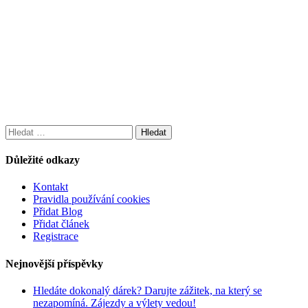
Vyhledávání
Důležité odkazy
Kontakt
Pravidla používání cookies
Přidat Blog
Přidat článek
Registrace
Nejnovější příspěvky
Hledáte dokonalý dárek? Darujte zážitek, na který se
nezapomíná. Zájezdy a výlety vedou!