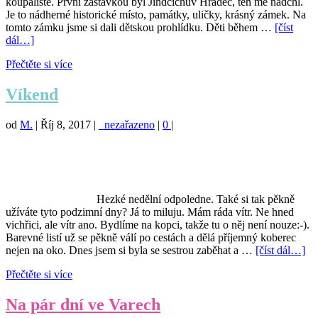
koupaliště. První zastávkou byl Jindčichův Hradec, ten mě nadchl.
Je to nádherné historické místo, památky, uličky, krásný zámek. Na
tomto zámku jsme si dali dětskou prohlídku. Děti během …
[číst
dál…]
Přečtěte si více
Víkend
od
M.
|
Říj 8, 2017
|
_nezařazeno
|
0
|
Hezké nedělní odpoledne. Také si tak pěkně
užíváte tyto podzimní dny? Já to miluju. Mám ráda vítr. Ne hned
vichřici, ale vítr ano. Bydlíme na kopci, takže tu o něj není nouze:-).
Barevné listí už se pěkně válí po cestách a dělá příjemný koberec
nejen na oko. Dnes jsem si byla se sestrou zaběhat a …
[číst dál…]
Přečtěte si více
Na pár dní ve Varech