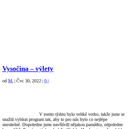
Vysočina – výlety
od
M.
|
Čvc 30, 2022
|
0
|
V tomto týdnu bylo veliké vedro, takže jsme se
snažili vybírat program tak, aby to pro nás bylo co nejlépe
snesitelné. Dopoledne jsme navštívili nějakou památku, odpoledne