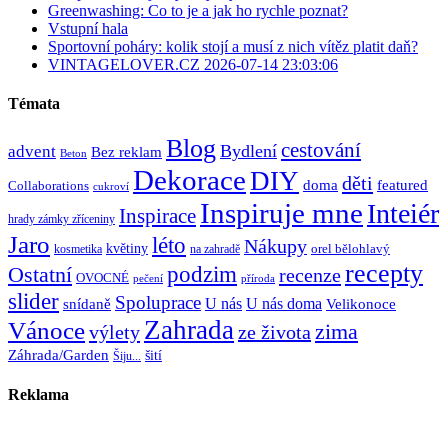
Greenwashing: Co to je a jak ho rychle poznat?
Vstupní hala
Sportovní poháry: kolik stojí a musí z nich vítěz platit daň?
VINTAGELOVER.CZ 2026-07-14 23:03:06
Témata
Blog
cestování
Bydlení
advent
Bez reklam
Beton
Dekorace
DIY
děti
doma
featured
Collaborations
cukroví
Inspiruje mne
Inteiér
Inspirace
hrady zámky zříceniny
Jaro
léto
Nákupy
květiny
orel bělohlavý
kosmetika
na zahradě
recepty
Ostatní
podzim
recenze
OVOCNÉ
pečení
příroda
slider
Spoluprace
U nás
U nás doma
snídaně
Velikonoce
Zahrada
Vánoce
zima
výlety
ze života
Záhrada/Garden
šití
Šiju...
Reklama