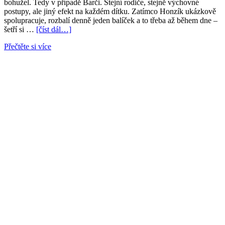
bohužel. Tedy v případě Barči. Stejní rodiče, stejně výchovné
postupy, ale jiný efekt na každém dítku. Zatímco Honzík ukázkově
spolupracuje, rozbalí denně jeden balíček a to třeba až během dne –
šetří si …
[číst dál…]
Přečtěte si více