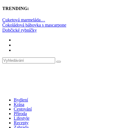
TRENDING:
Cuketová marmeláda…
Čokoládová bábovka s mascarpone
Dobčické rybníčky
Bydlení
Krása
Cestování
Příroda
Lifestyle
Recepty
Zahrada