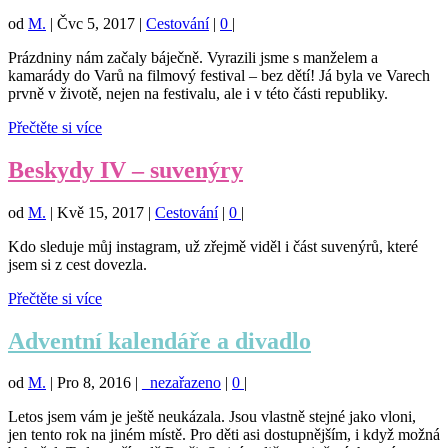
od
M.
|
Čvc 5, 2017
|
Cestování
|
0
|
Prázdniny nám začaly báječně. Vyrazili jsme s manželem a
kamarády do Varů na filmový festival – bez dětí! Já byla ve Varech
prvně v životě, nejen na festivalu, ale i v této části republiky.
Přečtěte si více
Beskydy IV – suvenýry
od
M.
|
Kvě 15, 2017
|
Cestování
|
0
|
Kdo sleduje můj instagram, už zřejmě viděl i část suvenýrů, které
jsem si z cest dovezla.
Přečtěte si více
Adventní kalendáře a divadlo
od
M.
|
Pro 8, 2016
|
_nezařazeno
|
0
|
Letos jsem vám je ještě neukázala. Jsou vlastně stejné jako vloni,
jen tento rok na jiném místě. Pro děti asi dostupnějším, i když možná