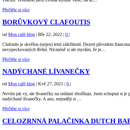
Přečtěte si více
BORŮVKOVÝ CLAFOUTIS
od
Mon café blog
|
Bře 22, 2022
|
0
|
Clafoutis je skvělou (nejen) letní záležitostí. Dezert původem franco
nevypeckovaných třešní. Nicméně si ale myslím, že je…
Přečtěte si více
NADÝCHANÉ LÍVANEČKY
od
Mon café blog
|
Kvě 27, 2021
|
0
|
Nevím jak vy, ale lívanečky na snídani zbožňuju. Jsem schopná si je př
nadýchané lívanečky. A ano, nejraději si …
Přečtěte si více
CELOZRNNÁ PALAČINKA DUTCH BAB