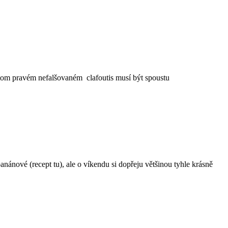
 V tom pravém nefalšovaném clafoutis musí být spoustu
banánové (recept tu), ale o víkendu si dopřeju většinou tyhle krásně