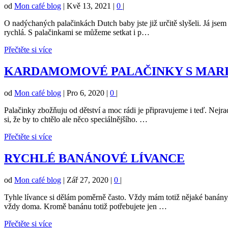
od
Mon café blog
|
Kvě 13, 2021
|
0
|
O nadýchaných palačinkách Dutch baby jste již určitě slyšeli. Já jsem
rychlá. S palačinkami se můžeme setkat i p…
Přečtěte si více
KARDAMOMOVÉ PALAČINKY S MAR
od
Mon café blog
|
Pro 6, 2020
|
0
|
Palačinky zbožňuju od dětství a moc rádi je připravujeme i teď. Nej
si, že by to chtělo ale něco speciálnějšího. …
Přečtěte si více
RYCHLÉ BANÁNOVÉ LÍVANCE
od
Mon café blog
|
Zář 27, 2020
|
0
|
Tyhle lívance si dělám poměrně často. Vždy mám totiž nějaké banány, 
vždy doma. Kromě banánu totiž potřebujete jen …
Přečtěte si více