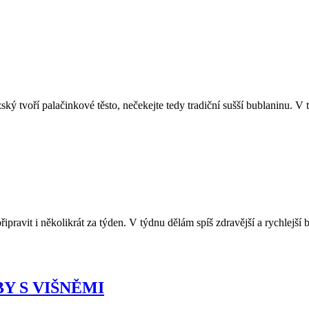
uzský tvoří palačinkové těsto, nečekejte tedy tradiční sušší bublaninu.
ipravit i několikrát za týden. V týdnu dělám spíš zdravější a rychlejší 
Y S VIŠNĚMI