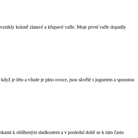
y vznikly krásně zlatavé a křupavé vafle. Moje první vafle dopadly
dyž je léto a všude je plno ovoce, jsou skvělé s jogurtem a spoustou
činkami k oblíbeným sladkostem a v poslední době se k nim často