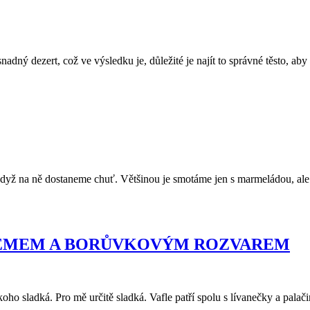
adný dezert, což ve výsledku je, důležité je najít to správné těsto, ab
dyž na ně dostaneme chuť. Většinou je smotáme jen s marmeládou, ale k
RÉMEM A BORŮVKOVÝM ROZVAREM
oho sladká. Pro mě určitě sladká. Vafle patří spolu s lívanečky a pala