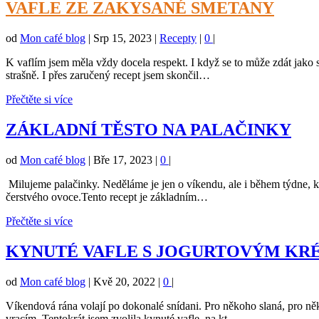
VAFLE ZE ZAKYSANÉ SMETANY
od
Mon café blog
|
Srp 15, 2023
|
Recepty
|
0
|
K vaflím jsem měla vždy docela respekt. I když se to může zdát jako sn
strašně. I přes zaručený recept jsem skončil…
Přečtěte si více
ZÁKLADNÍ TĚSTO NA PALAČINKY
od
Mon café blog
|
Bře 17, 2023
|
0
|
Milujeme palačinky. Neděláme je jen o víkendu, ale i během týdne, k
čerstvého ovoce.Tento recept je základním…
Přečtěte si více
KYNUTÉ VAFLE S JOGURTOVÝM K
od
Mon café blog
|
Kvě 20, 2022
|
0
|
Víkendová rána volají po dokonalé snídani. Pro někoho slaná, pro něk
vracím. Tentokrát jsem zvolila kynuté vafle, na kt…