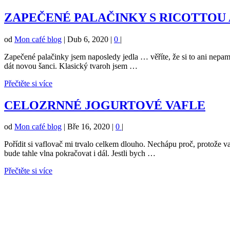
ZAPEČENÉ PALAČINKY S RICOTTOU
od
Mon café blog
|
Dub 6, 2020
|
0
|
Zapečené palačinky jsem naposledy jedla … věříte, že si to ani nepamat
dát novou šanci. Klasický tvaroh jsem …
Přečtěte si více
CELOZRNNÉ JOGURTOVÉ VAFLE
od
Mon café blog
|
Bře 16, 2020
|
0
|
Pořídit si vaflovač mi trvalo celkem dlouho. Nechápu proč, protože v
bude tahle vlna pokračovat i dál. Jestli bych …
Přečtěte si více