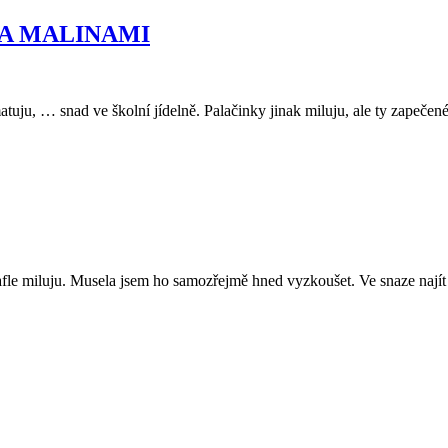
 A MALINAMI
uju, … snad ve školní jídelně. Palačinky jinak miluju, ale ty zapečené n
afle miluju. Musela jsem ho samozřejmě hned vyzkoušet. Ve snaze najít 