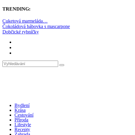
TRENDING:
Cuketová marmeláda…
Čokoládová bábovka s mascarpone
Dobčické rybníčky
Bydlení
Krása
Cestování
Příroda
Lifestyle
Recepty
Zahrada