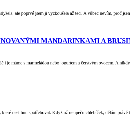
 slyšela, ale poprvé jsem ji vyzkoušela až teď. A vůbec nevím, proč js
INOVANÝMI MANDARINKAMI A BRUS
raději je máme s marmeládou nebo jogurtem a čerstvým ovocem. A nikdy
které nestihnu spotřebovat. Když už neupeču chlebíček, dělám právě ty