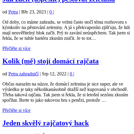
od
Petra
|
Bře 23, 2023
|
0
|
Od doby, co máme zahradu, se velmi často stočí téma rozhovoru s
kýmkoliv na pěstování zeleniny. A já s překvapením zjišťuju, že lidi
mají neuvěřitelný blok začít. Prý to zavání neúspěchem. Tak jsem si
řekla, že se tuhle bariéru zkusím zničit. Je to tot…
Přečtěte si více
Kolik (mě) stojí domácí rajčata
od
Petra zahradničí
|
Srp 12, 2022
|
0
|
Občas narazím na názor, že domácí zelenina je sice super, ale ve
výsledku je taky několikanásobně dražší než kupovaná v obchodě.
Třeba taková rajčata. Tak jsem si řekla, že si letošní sezónu zkusím
spočítat. Berte to jako takovou hru s penězi, protože …
Přečtěte si více
Jeden skvělý rajčatový hack