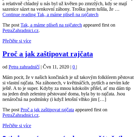
a relativně chladný u nás byl už květen po zmrzlých, kdy se mají
sazenice sázet na venkovní záhony. Trošku jsem tušila, že …
Continue reading
Tak, a máme plíseň na rajčatech
The post
Tak, a máme plíseň na rajčatech
appeared first on
PetraZahradnici.cz
.
Přečtěte si více
Proč a jak zaštipovat rajčata
od
Petra zahradničí
|
Čvn 11, 2020
|
0
|
Mám pocit, že v našich končinách je už takovým folklórem pěstovat
si vlastní rajčata. Na záhonech, v květináčích, pytlích a nevím kde
ještě. A to je super. Kdyby za mnou kdokoliv přišel, ať mu dám tip
na jeden druh zeleniny pěstované doma, byla by to rajčata. Jsou
nenáročná na podmínky (i když letošní vlhko jim […]
The post
Proč a jak zaštipovat rajčata
appeared first on
PetraZahradnici.cz
.
Přečtěte si více