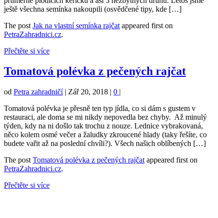
průměrně plodících keříčků a asi 5 nezbytných druhů. Letos jsme
ještě všechna semínka nakoupili (osvědčené tipy, kde […]
The post
Jak na vlastní semínka rajčat
appeared first on
PetraZahradnici.cz
.
Přečtěte si více
Tomatová polévka z pečených rajčat
od
Petra zahradničí
|
Zář 20, 2018
|
0
|
Tomatová polévka je přesně ten typ jídla, co si dám s gustem v
restauraci, ale doma se mi nikdy nepovedla bez chyby. Až minulý
týden, kdy na ni došlo tak trochu z nouze. Lednice vybrakovaná,
něco kolem osmé večer a žaludky zkroucené hlady (taky řešíte, co
budete vařit až na poslední chvíli?). Všech našich oblíbených […]
The post
Tomatová polévka z pečených rajčat
appeared first on
PetraZahradnici.cz
.
Přečtěte si více