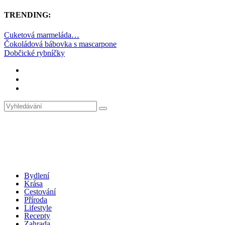
TRENDING:
Cuketová marmeláda…
Čokoládová bábovka s mascarpone
Dobčické rybníčky
Bydlení
Krása
Cestování
Příroda
Lifestyle
Recepty
Zahrada