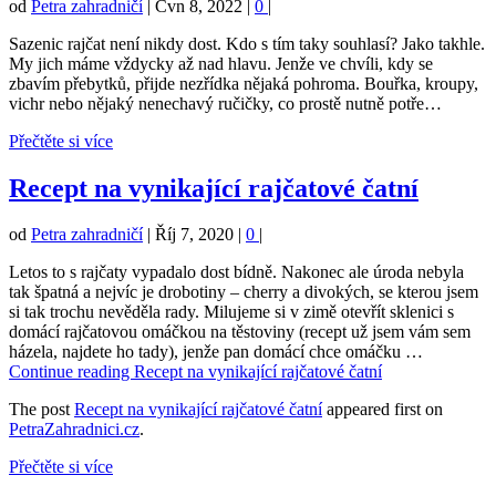
od
Petra zahradničí
|
Čvn 8, 2022
|
0
|
Sazenic rajčat není nikdy dost. Kdo s tím taky souhlasí? Jako takhle.
My jich máme vždycky až nad hlavu. Jenže ve chvíli, kdy se
zbavím přebytků, přijde nezřídka nějaká pohroma. Bouřka, kroupy,
vichr nebo nějaký nenechavý ručičky, co prostě nutně potře…
Přečtěte si více
Recept na vynikající rajčatové čatní
od
Petra zahradničí
|
Říj 7, 2020
|
0
|
Letos to s rajčaty vypadalo dost bídně. Nakonec ale úroda nebyla
tak špatná a nejvíc je drobotiny – cherry a divokých, se kterou jsem
si tak trochu nevěděla rady. Milujeme si v zimě otevřít sklenici s
domácí rajčatovou omáčkou na těstoviny (recept už jsem vám sem
házela, najdete ho tady), jenže pan domácí chce omáčku …
Continue reading
Recept na vynikající rajčatové čatní
The post
Recept na vynikající rajčatové čatní
appeared first on
PetraZahradnici.cz
.
Přečtěte si více