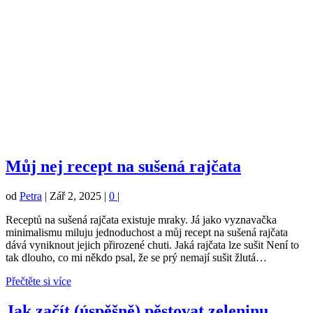
Můj nej recept na sušená rajčata
od
Petra
|
Zář 2, 2025
|
0
|
Receptů na sušená rajčata existuje mraky. Já jako vyznavačka
minimalismu miluju jednoduchost a můj recept na sušená rajčata
dává vyniknout jejich přirozené chuti. Jaká rajčata lze sušit Není to
tak dlouho, co mi někdo psal, že se prý nemají sušit žlutá…
Přečtěte si více
Jak začít (úspěšně) pěstovat zeleninu