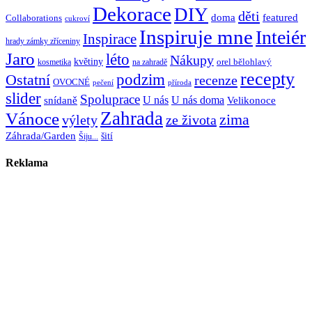
Dekorace
DIY
děti
doma
featured
Collaborations
cukroví
Inspiruje mne
Inteiér
Inspirace
hrady zámky zříceniny
Jaro
léto
Nákupy
květiny
orel bělohlavý
kosmetika
na zahradě
recepty
Ostatní
podzim
recenze
OVOCNÉ
pečení
příroda
slider
Spoluprace
U nás
U nás doma
snídaně
Velikonoce
Zahrada
Vánoce
zima
výlety
ze života
Záhrada/Garden
šití
Šiju...
Reklama