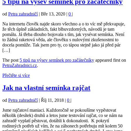
5 tipů na výsev semínek pro začátečníky
od
Petra zahradničí
|
Bře 13, 2020
|
0
|
Na internetu člověk najde skoro všechno a o to víc mě překvapuje,
že těch úplně základních, fakt blbuvzdorných, návodů je tam
pomálu. Já třeba dlouho bojovala s tím, jak vysévat semínka. Není
to žádná raketová věda, ale člověku s nulovými zkušenostmi to
docela pomůže. Tak jsem pro ty, co tápou stejně jako já před pár
[…]
The post
5 tipů na výsev semínek pro začátečníky
appeared first on
PetraZahradnici.cz
.
Přečtěte si více
Jak na vlastní semínka rajčat
od
Petra zahradničí
|
Říj 11, 2018
|
0
|
Jsme rajčatoví maniaci. Každoročně se pokoušíme vypěstovat
několik (desítek) druhů a letos jsme testování rajčat, co se nám na
zahradě vyplatí pěstovat, dotáhli k dokonalosti. K pokrytí
rodinných potřeb už vím, že na záhonech potřebuju mít kolem 50