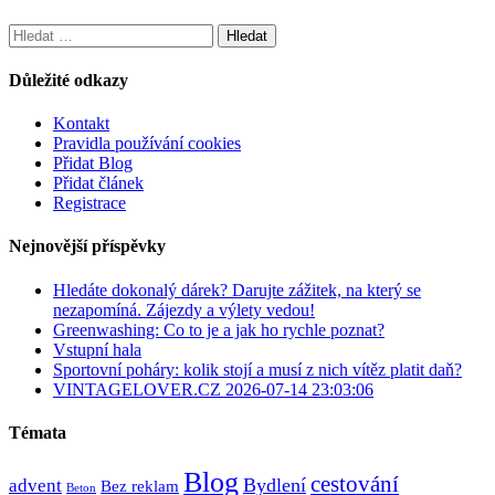
Vyhledávání
Důležité odkazy
Kontakt
Pravidla používání cookies
Přidat Blog
Přidat článek
Registrace
Nejnovější příspěvky
Hledáte dokonalý dárek? Darujte zážitek, na který se
nezapomíná. Zájezdy a výlety vedou!
Greenwashing: Co to je a jak ho rychle poznat?
Vstupní hala
Sportovní poháry: kolik stojí a musí z nich vítěz platit daň?
VINTAGELOVER.CZ 2026-07-14 23:03:06
Témata
Blog
cestování
Bydlení
advent
Bez reklam
Beton