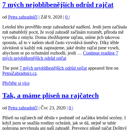
7 mých nejoblíbenějších odrůd rajčat
od
Petra zahradničí
|
Zář 9, 2020
|
0
|
Letošní léto prověřilo moje zahradnické nadšení. Jestli jsem začínala
mít nabubřelý pocit, že svojí zahradě začínám rozumět, příroda mě
vyvedla z omylu. Doma zbožňujeme rajčata, sníme jich takovou
spoustu, až to v našem okolí často vyvolává úsměvy. Díky téhle
závislosti si každý rok zapisujeme, jaké druhy rajčat jsme vyseli,
abychom se po ochutnání rozhodli, jestli …
Continue reading
7
mých nejoblíbenějších odrůd rajčat
The post
7 mých nejoblíbenějších odrůd rajčat
appeared first on
PetraZahradnici.cz
.
Přečtěte si více
Tak, a máme plíseň na rajčatech
od
Petra zahradničí
|
Čvc 23, 2020
|
0
|
Plíseň na rajčatech mě děsila v podstatě od začátku letošní sezóny. I
když jsem se snažila rostliny ochránit, jak se dá, stejně se tahle
pohroma nevyhnula ani naší zahradě. Prevence plísně rajčat Deštivý