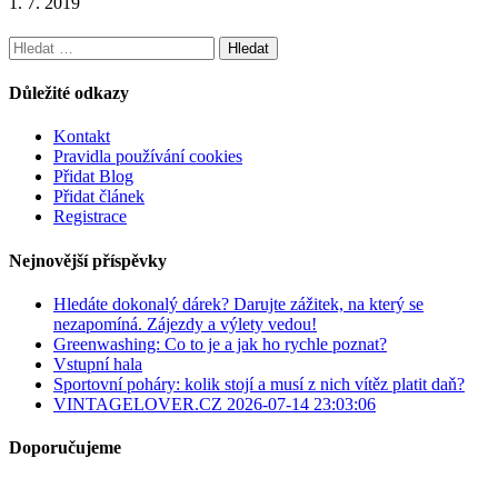
1. 7. 2019
Vyhledávání
Důležité odkazy
Kontakt
Pravidla používání cookies
Přidat Blog
Přidat článek
Registrace
Nejnovější příspěvky
Hledáte dokonalý dárek? Darujte zážitek, na který se
nezapomíná. Zájezdy a výlety vedou!
Greenwashing: Co to je a jak ho rychle poznat?
Vstupní hala
Sportovní poháry: kolik stojí a musí z nich vítěz platit daň?
VINTAGELOVER.CZ 2026-07-14 23:03:06
Doporučujeme