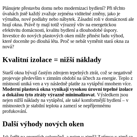
Plánujete přestavbu domu nebo modernizaci bydlení? Při těchto
úvahách jistě každý zvažuje zejména viditelné změny, jako je
výmalba, nové podlahy nebo nábytek. Zásadní roli v domácnosti ale
hrají okna. Právě ty mají totiž výrazný vliv na energetickou
efektivitu domácnosti, kvalitu bydlení a dlouhodobé úspory.
Investice do nových plastových oken může přinést řadu výhod,
které doceníte po dlouhá léta. Proč se nebát vyměnit stará okna za
nová?
Kvalitní izolace = nižší náklady
Starší okna bývají častým zdrojem tepelných ztrát, což se negativně
projevuje především v zimním období na účtech za energie. Teplo z
místností uniká ven a vy následně platíte za vytápění mnohem více.
Moderní plastová okna vynikají vysokou úrovní tepelné izolace
a dokážou tyto ztráty výrazně minimalizovat
. Výsledkem jsou
nejen nižší náklady na vytápění, ale také komfortnější bydlení – v
místnostech je stabilní teplota a zamezí se nepříjemnému
profukování.
Další výhody nových oken
Jak šetřit na energiích celoročně, a nejen v zimě? Zatímco v zimě se