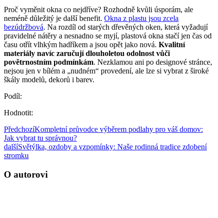
Proč vyměnit okna co nejdříve? Rozhodně kvůli úsporám, ale
neméně důležitý je další benefit.
Okna z plastu jsou zcela
bezúdržbová
. Na rozdíl od starých dřevěných oken, která vyžadují
pravidelné nátěry a nesnadno se myjí, plastová okna stačí jen čas od
času otřít vlhkým hadříkem a jsou opět jako nová.
Kvalitní
materiály navíc zaručují dlouholetou odolnost vůči
povětrnostním podmínkám
. Nezklamou ani po designové stránce,
nejsou jen v bílém a „nudném“ provedení, ale lze si vybrat z široké
škály modelů, dekorů i barev.
Podíl:
Hodnotit:
Předchozí
Kompletní průvodce výběrem podlahy pro váš domov:
Jak vybrat tu správnou?
další
Světýlka, ozdoby a vzpomínky: Naše rodinná tradice zdobení
stromku
O autorovi