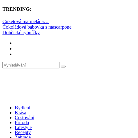
TRENDING:
Cuketová marmeláda…
Čokoládová bábovka s mascarpone
Dobčické rybníčky
Bydlení
Krása
Cestování
Příroda
Lifestyle
Recepty
Zahrada