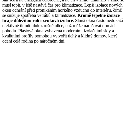
musí topit, v létě nastává čas pro klimatizace. Lepší izolace nových
oken ochrání před pronikáním horkého vzduchu do interiéru, čímž
se snižuje spotřeba větráků a klimatizace.
Kromě tepelné izolace
hraje důležitou roli i zvuková izolace
. Starší okna často nedokáží
efektivně tlumit hluk z rušné ulice, což může narušovat domácí
pohodu. Plastová okna vybavená moderními izolačními skly a
kvalitními profily pomohou vytvořit tichý a klidný domov, který
ocení celá rodina po náročném dni.