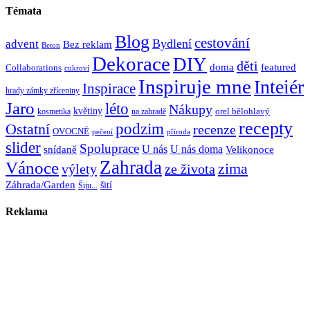
Témata
Blog
cestování
Bydlení
advent
Bez reklam
Beton
Dekorace
DIY
děti
doma
featured
Collaborations
cukroví
Inspiruje mne
Inteiér
Inspirace
hrady zámky zříceniny
Jaro
léto
Nákupy
květiny
orel bělohlavý
kosmetika
na zahradě
recepty
Ostatní
podzim
recenze
OVOCNÉ
pečení
příroda
slider
Spoluprace
U nás
U nás doma
snídaně
Velikonoce
Zahrada
Vánoce
zima
výlety
ze života
Záhrada/Garden
šití
Šiju...
Reklama