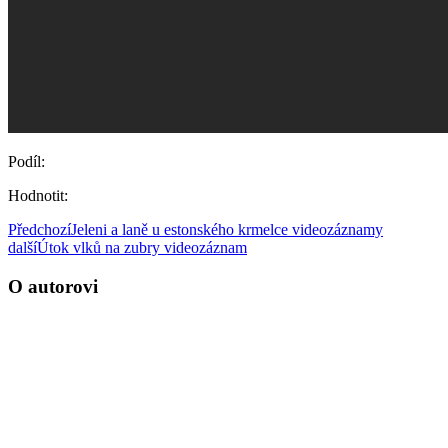
Podíl:
Hodnotit:
Předchozí
Jeleni a laně u estonského krmelce videozáznamy
další
Útok vlků na zubry videozáznam
O autorovi