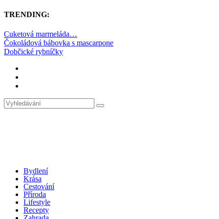
TRENDING:
Cuketová marmeláda…
Čokoládová bábovka s mascarpone
Dobčické rybníčky
Bydlení
Krása
Cestování
Příroda
Lifestyle
Recepty
Zahrada