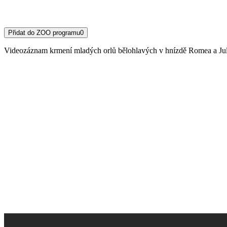
Přidat do ZOO programu
0
Videozáznam krmení mladých orlů bělohlavých v hnízdě Romea a Juli