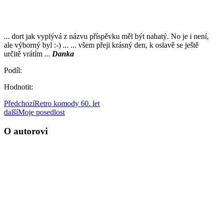
... dort jak vyplývá z názvu příspěvku měl být nahatý. No je i není,
ale výborný byl :-) ... ... všem přeji krásný den, k oslavě se ještě
určitě vrátím ...
Danka
Podíl:
Hodnotit:
Předchozí
Retro komody 60. let
další
Moje posedlost
O autorovi