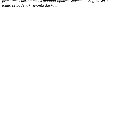
přiměřeně cukru a po vychladnutí opatrně smíchat s 250g másla. V
tomto případě taky dvojitá dávka ...