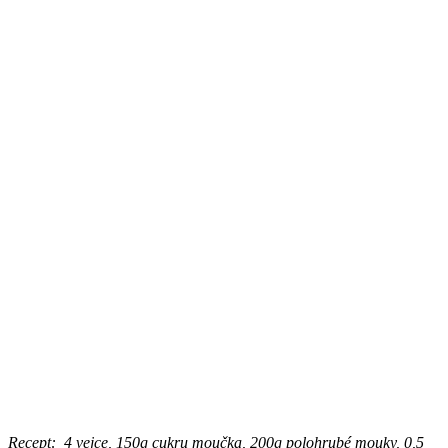
Recept:
4 vejce,
150g cukru moučka,
200g polohrubé mouky,
0,5