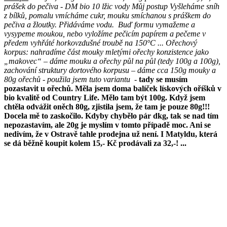
prášek do pečiva - DM bio
10 lžic vody
Můj postup
Vyšleháme sníh
z bílků, pomalu vmícháme cukr, mouku smíchanou s práškem do
pečiva a žloutky. Přidáváme vodu.
Buď formu vymažeme a
vysypeme moukou, nebo vyložíme pečicím papírem a pečeme v
předem vyhřáté horkovzdušné troubě na 150°C ...
Ořechový
korpus: nahradíme část mouky mletými ořechy
konzistence jako
„makovec“ – dáme mouku a ořechy půl na půl (tedy 100g a 100g),
zachování struktury dortového korpusu – dáme cca 150g mouky a
80g ořechů - použila jsem tuto variantu
-
tady se musím
pozastavit u ořechů. Měla jsem doma balíček lískových oříšků v
bio kvalitě od Country Life. Mělo tam být 100g. Když jsem
chtěla odvážit oněch 80g, zjistila jsem, že tam je pouze 80g!!!
Docela mě to zaskočilo. Kdyby chybělo pár dkg, tak se nad tím
nepozastavím, ale 20g je myslím v tomto případě moc. Ani se
nedivím, že v Ostravě tahle prodejna už není. I Matyldu, která
se dá běžně koupit kolem 15,- Kč prodávali za 32,-! ...