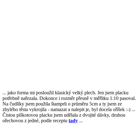
... jako forma mi posloužil klasický velký plech. Jen jsem placku
potřebně nařezala. Dokonce i rozměr přesně v měřítku 1:10 pasoval.
Na čudlíky jsem použila štamprli o průměru 5cm a ty jsem ze
zbylého těsta vykrojila - namazat a nalepit je, byl docela oříšek :-) ...
Čistou piškotovou placku jsem udělala z dvojité dávky, druhou
ořechovou z jedné, podle receptu
tady
...