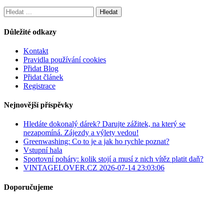
Vyhledávání
Důležité odkazy
Kontakt
Pravidla používání cookies
Přidat Blog
Přidat článek
Registrace
Nejnovější příspěvky
Hledáte dokonalý dárek? Darujte zážitek, na který se
nezapomíná. Zájezdy a výlety vedou!
Greenwashing: Co to je a jak ho rychle poznat?
Vstupní hala
Sportovní poháry: kolik stojí a musí z nich vítěz platit daň?
VINTAGELOVER.CZ 2026-07-14 23:03:06
Doporučujeme