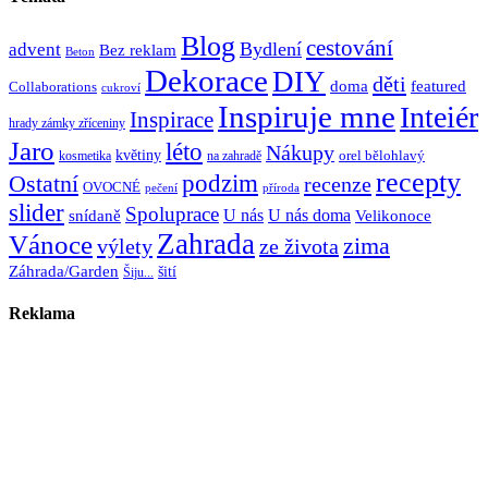
Blog
cestování
Bydlení
advent
Bez reklam
Beton
Dekorace
DIY
děti
doma
featured
Collaborations
cukroví
Inspiruje mne
Inteiér
Inspirace
hrady zámky zříceniny
Jaro
léto
Nákupy
květiny
orel bělohlavý
kosmetika
na zahradě
recepty
Ostatní
podzim
recenze
OVOCNÉ
pečení
příroda
slider
Spoluprace
U nás
U nás doma
snídaně
Velikonoce
Zahrada
Vánoce
zima
výlety
ze života
Záhrada/Garden
šití
Šiju...
Reklama