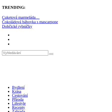
TRENDING:
Cuketová marmeláda…
Čokoládová bábovka s mascarpone
Dobčické rybníčky
Bydlení
Krása
Cestování
Příroda
Lifestyle
Recepty
Zahrada