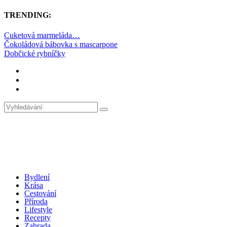
TRENDING:
Cuketová marmeláda…
Čokoládová bábovka s mascarpone
Dobčické rybníčky
Bydlení
Krása
Cestování
Příroda
Lifestyle
Recepty
Zahrada