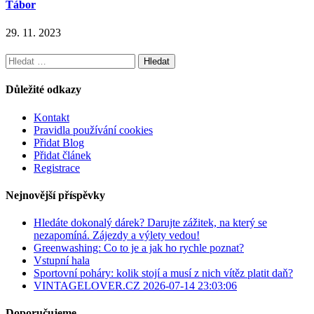
Tábor
29. 11. 2023
Vyhledávání
Důležité odkazy
Kontakt
Pravidla používání cookies
Přidat Blog
Přidat článek
Registrace
Nejnovější příspěvky
Hledáte dokonalý dárek? Darujte zážitek, na který se
nezapomíná. Zájezdy a výlety vedou!
Greenwashing: Co to je a jak ho rychle poznat?
Vstupní hala
Sportovní poháry: kolik stojí a musí z nich vítěz platit daň?
VINTAGELOVER.CZ 2026-07-14 23:03:06
Doporučujeme