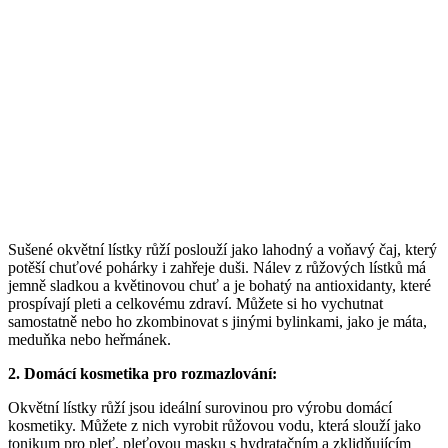
Sušené okvětní lístky růží poslouží jako lahodný a voňavý čaj, který
potěší chuťové pohárky i zahřeje duši. Nálev z růžových lístků má
jemně sladkou a květinovou chuť a je bohatý na antioxidanty, které
prospívají pleti a celkovému zdraví. Můžete si ho vychutnat
samostatně nebo ho zkombinovat s jinými bylinkami, jako je máta,
meduňka nebo heřmánek.
2. Domácí kosmetika pro rozmazlování:
Okvětní lístky růží jsou ideální surovinou pro výrobu domácí
kosmetiky. Můžete z nich vyrobit růžovou vodu, která slouží jako
tonikum pro pleť, pleťovou masku s hydratačním a zklidňujícím