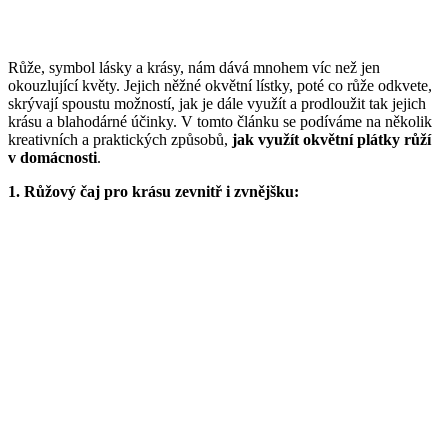
Růže, symbol lásky a krásy, nám dává mnohem víc než jen
okouzlující květy. Jejich něžné okvětní lístky, poté co růže odkvete,
skrývají spoustu možností, jak je dále využít a prodloužit tak jejich
krásu a blahodárné účinky. V tomto článku se podíváme na několik
kreativních a praktických způsobů,
jak využít okvětní plátky růží
v domácnosti
.
1. Růžový čaj pro krásu zevnitř i zvnějšku: