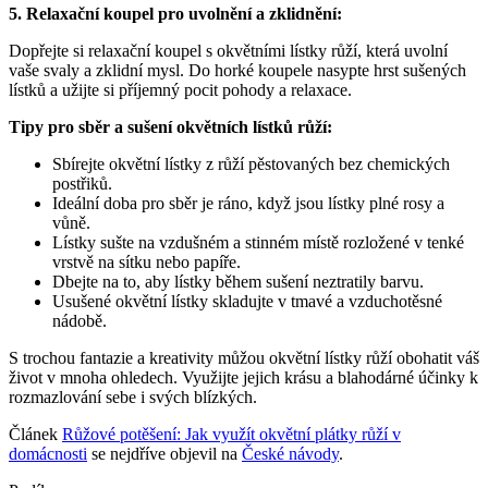
5. Relaxační koupel pro uvolnění a zklidnění:
Dopřejte si relaxační koupel s okvětními lístky růží, která uvolní
vaše svaly a zklidní mysl. Do horké koupele nasypte hrst sušených
lístků a užijte si příjemný pocit pohody a relaxace.
Tipy pro sběr a sušení okvětních lístků růží:
Sbírejte okvětní lístky z růží pěstovaných bez chemických
postřiků.
Ideální doba pro sběr je ráno, když jsou lístky plné rosy a
vůně.
Lístky sušte na vzdušném a stinném místě rozložené v tenké
vrstvě na sítku nebo papíře.
Dbejte na to, aby lístky během sušení neztratily barvu.
Usušené okvětní lístky skladujte v tmavé a vzduchotěsné
nádobě.
S trochou fantazie a kreativity můžou okvětní lístky růží obohatit váš
život v mnoha ohledech. Využijte jejich krásu a blahodárné účinky k
rozmazlování sebe i svých blízkých.
Článek
Růžové potěšení: Jak využít okvětní plátky růží v
domácnosti
se nejdříve objevil na
České návody
.