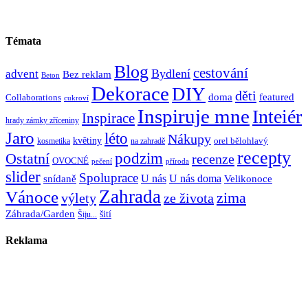
Témata
Blog
cestování
Bydlení
advent
Bez reklam
Beton
Dekorace
DIY
děti
doma
featured
Collaborations
cukroví
Inspiruje mne
Inteiér
Inspirace
hrady zámky zříceniny
Jaro
léto
Nákupy
květiny
orel bělohlavý
kosmetika
na zahradě
recepty
Ostatní
podzim
recenze
OVOCNÉ
pečení
příroda
slider
Spoluprace
U nás
U nás doma
snídaně
Velikonoce
Zahrada
Vánoce
zima
výlety
ze života
Záhrada/Garden
šití
Šiju...
Reklama