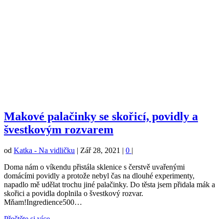
Makové palačinky se skořicí, povidly a
švestkovým rozvarem
od
Katka - Na vidličku
|
Zář 28, 2021
|
0
|
Doma nám o víkendu přistála sklenice s čerstvě uvařenými
domácími povidly a protože nebyl čas na dlouhé experimenty,
napadlo mě udělat trochu jiné palačinky. Do těsta jsem přidala mák a
skořici a povidla doplnila o švestkový rozvar.
Mňam!Ingredience500…
Přečtěte si více