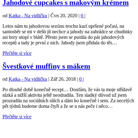
Jahodové cupcakes s makovým krémem
od
Katka - Na vidličku
|
Čvn 20, 2020
|
0
|
Letos nám tu jahodovou sezónu trochu kazí upršené počasí, na
samosběr se mi v dešti jít nechce a jahody na zahrádce se chudinky
asi brzy utopí v blátě. Přesto jsem se pustila do pár jahodových
receptů a tady je první z nich. Jahody jsem přidala do těs…
Přečtěte si více
Švestkové muffiny s mákem
od
Katka - Na vidličku
|
Zář 26, 2018
|
0
|
Po dlouhé době konečně recept… Doufám, že vás ta moje střídavě
nízká a nižší aktivita ještě neodradila. Ten sladký důvod už jsem
prozradila na sociálních sítích a dám ho konečně i sem. Za necelých
pět týdnů budeme doma čtyři a že se u nás peče i něco…
Přečtěte si více