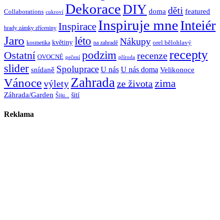
Dekorace
DIY
děti
doma
featured
Collaborations
cukroví
Inspiruje mne
Inteiér
Inspirace
hrady zámky zříceniny
Jaro
léto
Nákupy
květiny
orel bělohlavý
kosmetika
na zahradě
recepty
Ostatní
podzim
recenze
OVOCNÉ
pečení
příroda
slider
Spoluprace
U nás
U nás doma
snídaně
Velikonoce
Zahrada
Vánoce
zima
výlety
ze života
Záhrada/Garden
šití
Šiju...
Reklama