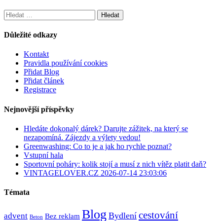
Vyhledávání
Důležité odkazy
Kontakt
Pravidla používání cookies
Přidat Blog
Přidat článek
Registrace
Nejnovější příspěvky
Hledáte dokonalý dárek? Darujte zážitek, na který se
nezapomíná. Zájezdy a výlety vedou!
Greenwashing: Co to je a jak ho rychle poznat?
Vstupní hala
Sportovní poháry: kolik stojí a musí z nich vítěz platit daň?
VINTAGELOVER.CZ 2026-07-14 23:03:06
Témata
Blog
cestování
Bydlení
advent
Bez reklam
Beton