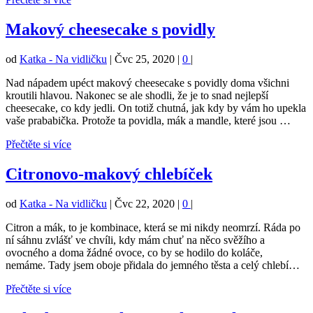
Makový cheesecake s povidly
od
Katka - Na vidličku
|
Čvc 25, 2020
|
0
|
Nad nápadem upéct makový cheesecake s povidly doma všichni
kroutili hlavou. Nakonec se ale shodli, že je to snad nejlepší
cheesecake, co kdy jedli. On totiž chutná, jak kdy by vám ho upekla
vaše prababička. Protože ta povidla, mák a mandle, které jsou …
Přečtěte si více
Citronovo-makový chlebíček
od
Katka - Na vidličku
|
Čvc 22, 2020
|
0
|
Citron a mák, to je kombinace, která se mi nikdy neomrzí. Ráda po
ní sáhnu zvlášť ve chvíli, kdy mám chuť na něco svěžího a
ovocného a doma žádné ovoce, co by se hodilo do koláče,
nemáme. Tady jsem oboje přidala do jemného těsta a celý chlebí…
Přečtěte si více