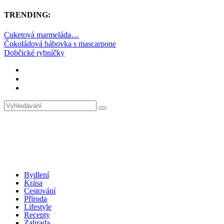
TRENDING:
Cuketová marmeláda…
Čokoládová bábovka s mascarpone
Dobčické rybníčky
Bydlení
Krása
Cestování
Příroda
Lifestyle
Recepty
Zahrada