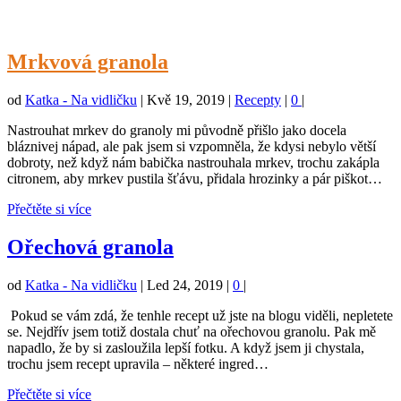
Mrkvová granola
od
Katka - Na vidličku
|
Kvě 19, 2019
|
Recepty
|
0
|
Nastrouhat mrkev do granoly mi původně přišlo jako docela
bláznivej nápad, ale pak jsem si vzpomněla, že kdysi nebylo větší
dobroty, než když nám babička nastrouhala mrkev, trochu zakápla
citronem, aby mrkev pustila šťávu, přidala hrozinky a pár piškot…
Přečtěte si více
Ořechová granola
od
Katka - Na vidličku
|
Led 24, 2019
|
0
|
Pokud se vám zdá, že tenhle recept už jste na blogu viděli, nepletete
se. Nejdřív jsem totiž dostala chuť na ořechovou granolu. Pak mě
napadlo, že by si zasloužila lepší fotku. A když jsem ji chystala,
trochu jsem recept upravila – některé ingred…
Přečtěte si více