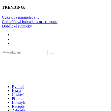
TRENDING:
Cuketová marmeláda…
Čokoládová bábovka s mascarpone
Dobčické rybníčky
Bydlení
Krása
Cestování
Příroda
Lifestyle
Recepty
Zahrada