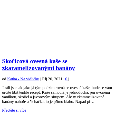
Skořicová ovesná kaše se
zkaramelizovanými banány
od
Katka - Na vidličku
|
Říj 20, 2021
|
0
|
Jestli jste tak jako já tým podzim rovná se ovesné kaše, bude se vám
určitě líbit tenhle recept. Kaše samotná je jednoduchá, jen ovoněná
vanilkou, skořicí a javorovým sirupem. Ale ty zkaramelizované
banány nahoře a šlehačka, to je přímo blaho. Nápad př…
Přečtěte si více