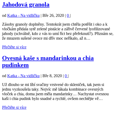
Jahodová granola
od
Katka - Na vidličku
|
Bře 26, 2020
|
0
|
Zásoby granoly doplněny. Tentokrát jsem chtěla potěšit i oko a k
vločkám přidala sytě zelené pistácie a zářivě červené lyofilizované
jahody (schválně, kdo z vás to umí říct bez přeřeknutí?). Přiznám se,
že mrazem sušené ovoce mi dřív moc neříkalo, až n…
Přečtěte si více
Ovesná kaše s mandarinkou a chia
pudinkem
od
Katka - Na vidličku
|
Bře 8, 2020
|
0
|
Už dlouho se mi líbí svačiny vrstvené do skleniček, tak jsem si
jednu vyzkoušela taky. Nejvíc mě lákala kombinace ovesných
vloček a chia, doma jsem měla mandarinky… Nachystat ovesnou
kaši i chia pudink bylo snadné a rychlé, ovšem nechtějte vě…
Přečtěte si více