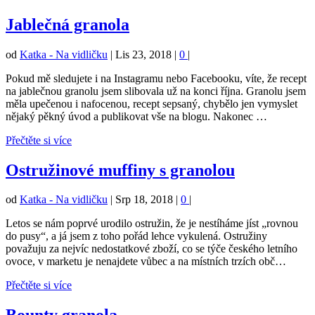
Jablečná granola
od
Katka - Na vidličku
|
Lis 23, 2018
|
0
|
Pokud mě sledujete i na Instagramu nebo Facebooku, víte, že recept
na jablečnou granolu jsem slibovala už na konci října. Granolu jsem
měla upečenou i nafocenou, recept sepsaný, chybělo jen vymyslet
nějaký pěkný úvod a publikovat vše na blogu. Nakonec …
Přečtěte si více
Ostružinové muffiny s granolou
od
Katka - Na vidličku
|
Srp 18, 2018
|
0
|
Letos se nám poprvé urodilo ostružin, že je nestíháme jíst „rovnou
do pusy“, a já jsem z toho pořád lehce vykulená. Ostružiny
považuju za nejvíc nedostatkové zboží, co se týče českého letního
ovoce, v marketu je nenajdete vůbec a na místních trzích obč…
Přečtěte si více