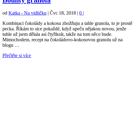
Bounty granola
od
Katka - Na vidličku
|
Čvc 18, 2018
|
0
|
Kombinaci čokolády a kokosu zbožňuju a tahle granola, to je prostě
pecka. Říkám to sice pokaždé, když upeču nějakou novou, jenže
tuhle už jsem dělala asi čtyřikrát, takže na tom něco bude.
Mimochodem, recept na čokoládovo-kokosovou granolu už na
blogu …
Přečtěte si více