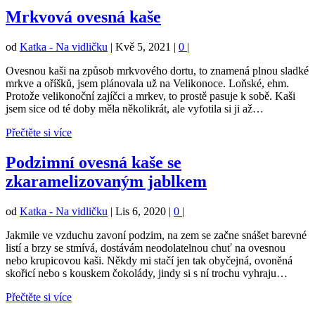
Mrkvová ovesná kaše
od
Katka - Na vidličku
|
Kvě 5, 2021
|
0
|
Ovesnou kaši na způsob mrkvového dortu, to znamená plnou sladké
mrkve a oříšků, jsem plánovala už na Velikonoce. Loňské, ehm.
Protože velikonoční zajíčci a mrkev, to prostě pasuje k sobě. Kaši
jsem sice od té doby měla několikrát, ale vyfotila si ji až…
Přečtěte si více
Podzimní ovesná kaše se
zkaramelizovaným jablkem
od
Katka - Na vidličku
|
Lis 6, 2020
|
0
|
Jakmile ve vzduchu zavoní podzim, na zem se začne snášet barevné
listí a brzy se stmívá, dostávám neodolatelnou chuť na ovesnou
nebo krupicovou kaši. Někdy mi stačí jen tak obyčejná, ovoněná
skořicí nebo s kouskem čokolády, jindy si s ní trochu vyhraju…
Přečtěte si více