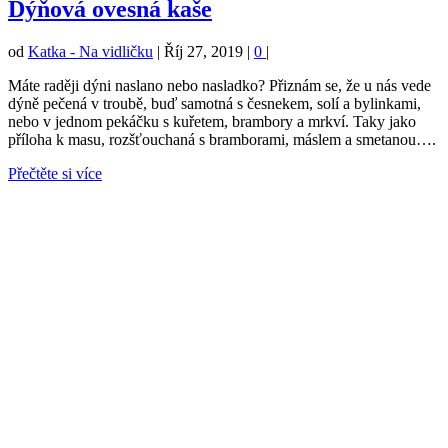
Dýňová ovesná kaše
od
Katka - Na vidličku
|
Říj 27, 2019
|
0
|
Máte raději dýni naslano nebo nasladko? Přiznám se, že u nás vede
dýně pečená v troubě, buď samotná s česnekem, solí a bylinkami,
nebo v jednom pekáčku s kuřetem, brambory a mrkví. Taky jako
příloha k masu, rozšťouchaná s bramborami, máslem a smetanou….
Přečtěte si více