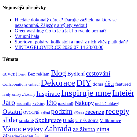
Nejnovější příspěvky
Hledáte dokonalý dárek? Darujte zážitek, na který se
nezapomíná. Zájezdy a výlety vedou!
Greenwashing: Co to je a jak ho rychle poznat?
Vstupní hala
Sportovní poháry: kolik stojí a musí z nich vítěz platit daň?
VINTAGELOVER.CZ 2026-07-14 23:03:06
Témata
Blog
cestování
Bydlení
advent
Bez reklam
Beton
Dekorace
DIY
děti
doma
featured
Collaborations
cukroví
Inspiruje mne
Inteiér
Inspirace
hrady zámky zříceniny
Jaro
léto
Nákupy
květiny
orel bělohlavý
kosmetika
na zahradě
recepty
Ostatní
podzim
recenze
OVOCNÉ
pečení
příroda
slider
Spoluprace
U nás
U nás doma
snídaně
Velikonoce
Zahrada
Vánoce
zima
výlety
ze života
Záhrada/Garden
šití
Šiju...